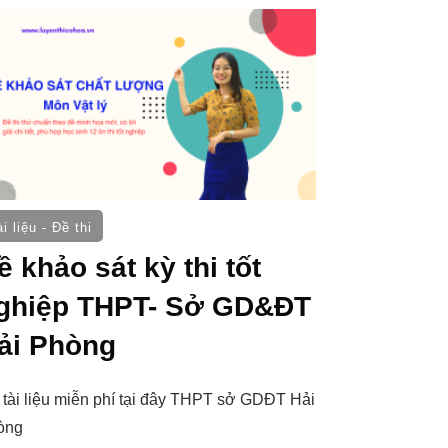
i liệu - Đề thi
ề khảo sát kỳ thi tốt
ghiệp THPT- Sở GD&ĐT
ải Phòng
 tài liệu miễn phí tại đây THPT sở GDĐT Hải
òng