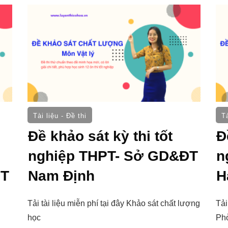
Tài liệu - Đề thi
Tà
Đề khảo sát kỳ thi tốt
Đ
nghiệp THPT- Sở GD&ĐT
n
ĐT
Nam Định
H
Tải tài liệu miễn phí tại đây Khảo sát chất lượng
Tải
học
Ph