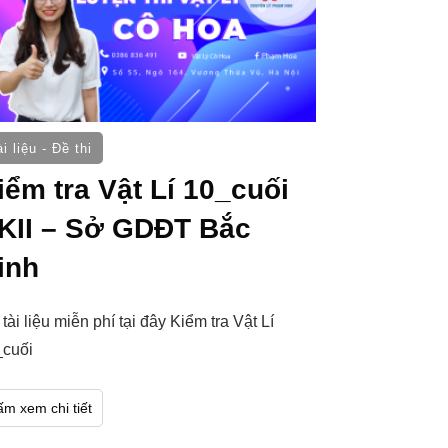
i liệu - Đề thi
iểm tra Vật Lí 10_cuối
KII – Sở GDĐT Bắc
inh
 tài liệu miễn phí tại đây Kiểm tra Vật Lí
_cuối
ấm xem chi tiết