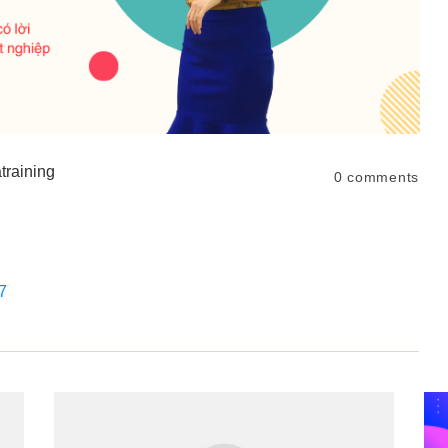
raining
0
comments
7